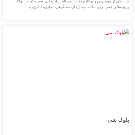
بتن یکی از مهم‌ترین و پرکاربردترین مصالح ساختمانی است که در انواع
پروژه‌های عمرانی و ساخت‌وسازهای مسکونی، تجاری، اداری، و
زیرساخت‌های فنی و زیربنایی به کار می‌رود. کیفیت بتن نقش اساسی در
مقاومت و دوام این سازه‌ها دارد. کارخانجات تولید بتن آماده با هدف تأمین بتن
برای پروژه‌های مختلف، با تضمین کیفیت و بر اساس استانداردهای ملی و
بین‌المللی تأسیس می‌شوند. این کارخانجات به تجهیزاتی پیشرفته مجهز
هستند که مواد اولیه شامل سنگدانه‌ها، سیمان، آب و افزودنی‌های شیمیایی و
معدنی را طبق طرح اختلاط مشخص در زمانی معین مخلوط کرده و محصولی
به نام بتن آماده را، با ویژگی‌های مورد نظر در استانداردها، تولید و برای
استفاده در پروژه‌ها ارسال می‌کنند. یک بتن باکیفیت باید ویژگی‌هایی مانند
کارایی مناسب برای قرارگیری درست در قالب، مقاومت کافی برای تحمل
بارهای طراحی، دوام مناسب برای استفاده طولانی‌مدت در شرایط محیطی
مورد انتظار، و از همه مهم‌تر، صرفه اقتصادی از نظر هزینه تولید و نگهداری را
داشته باشد.
بلوک بتنی