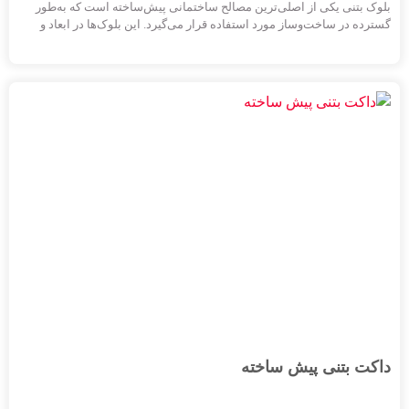
بلوک بتنی یکی از اصلی‌ترین مصالح ساختمانی پیش‌ساخته است که به‌طور
گسترده در ساخت‌وساز مورد استفاده قرار می‌گیرد. این بلوک‌ها در ابعاد و
اندازه‌های مختلف تولید شده و بسته به نوع پروژه و نقشه‌های طراحی‌شده،
برای کاربردهای متنوع به کار می‌روند. انتخاب نوع بلوک به عواملی مانند
شرایط محیطی، نوع سازه و اقلیم منطقه بستگی دارد.
در مجتمع تحقیقاتی-تولیدی پارس لانه، بلوک‌های دیواری و سقفی بر اساس
استانداردهای ملی ایران به شماره‌های 1-70، 2-70، 7782 و 2-2909 تولید
می‌شوند. این بلوک‌ها به دو دسته باربر و سبک (پوکه‌ای) تقسیم می‌شوند و در
ابعاد مختلف عرضه می‌گردند.
برای اطمینان از دستیابی به مقاومت مطلوب، بتن‌های مورد استفاده در
بلوک‌های بتنی و پوکه‌ای با روش خاصی تولید می‌شوند که این روش شامل
متراکم‌سازی بتن مرطوب با استفاده از ویبره و فشار است. این فرآیند با
اسلامپ صفر، که نشان‌دهنده روانی کم بتن است، اجرا می‌شود تا بلوک‌های
باکیفیت و مقاومی تولید شوند.
داکت بتنی پیش ساخته